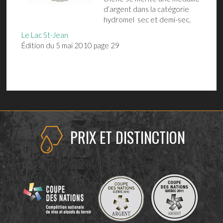
d’argent dans la catégorie
hydromel sec et demi-sec.
Le Lac St-Jean
Édition du 5 mai 2010 page 29
PRIX ET DISTINCTION