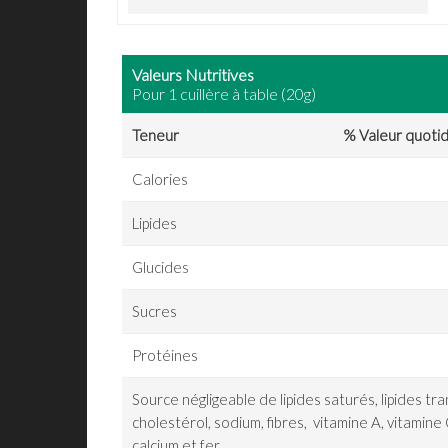
Valeurs Nutritives
Pour 1 cuillère à table (20g)
Teneur
% Valeur quoti
Calories
Lipides
Glucides
Sucres
Protéines
Source négligeable de lipides saturés, lipides tra
cholestérol, sodium, fibres, vitamine A, vitamine 
calcium et fer.