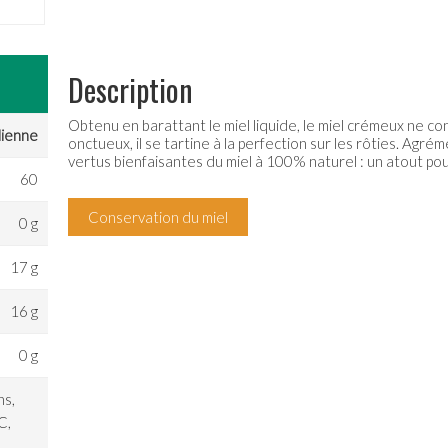
Description
Obtenu en barattant le miel liquide, le miel crémeux ne con
dienne
onctueux, il se tartine à la perfection sur les rôties. Agr
vertus bienfaisantes du miel à 100% naturel : un atout po
60
Conservation du miel
0 g
17 g
16 g
0 g
ns,
C,