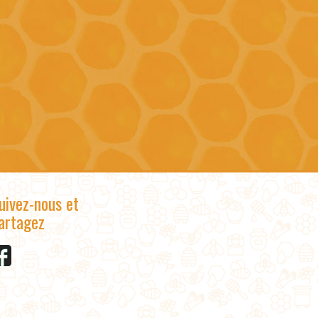
uivez-nous et
artagez