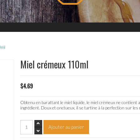
0ml
Miel crémeux 110ml
$4.69
Obtenu en barattant le miel liquide, le miel crémeux ne contient a
ingrédient. Doux et onctueux, il se tartine à la perfection sur les 