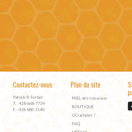
Contactez-nous
Plan du site
S
p
Patrick R. Fortier
MIEL des ruisseaux
T. : 418 668-7734
BOUTIQUE
F. : 418 480-3140
OÙ acheter ?
FAQ